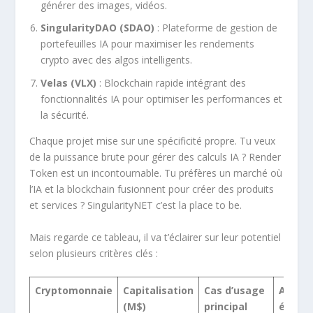
générer des images, vidéos.
SingularityDAO (SDAO)
: Plateforme de gestion de
portefeuilles IA pour maximiser les rendements
crypto avec des algos intelligents.
Velas (VLX)
: Blockchain rapide intégrant des
fonctionnalités IA pour optimiser les performances et
la sécurité.
Chaque projet mise sur une spécificité propre. Tu veux
de la puissance brute pour gérer des calculs IA ? Render
Token est un incontournable. Tu préfères un marché où
l’IA et la blockchain fusionnent pour créer des produits
et services ? SingularityNET c’est la place to be.
Mais regarde ce tableau, il va t’éclairer sur leur potentiel
selon plusieurs critères clés :
Cryptomonnaie
Capitalisation
Cas d’usage
Adopt
(M$)
principal
écosy