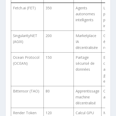
Fetch.ai (FET)
350
Agents
Large,
autonomes
plusieu
intelligents
partena
industri
SingularityNET
200
Marketplace
Grand,
(AGIX)
IA
équipe
décentralisée
reconn
Ocean Protocol
150
Partage
En
(OCEAN)
sécurisé de
croissa
données
appui d
grande
entrepr
Bittensor (TAO)
80
Apprentissage
Commu
machine
active
décentralisé
Render Token
120
Calcul GPU
Marché