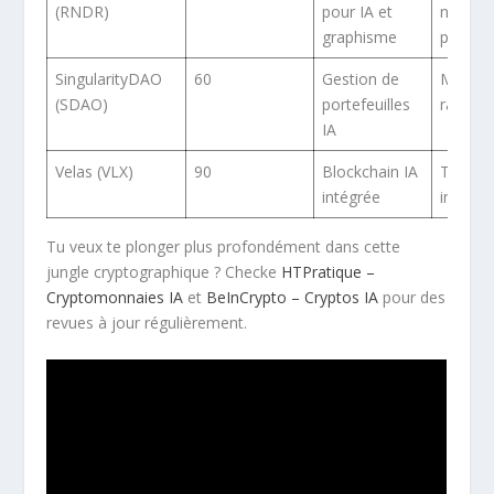
(RNDR)
pour IA et
niche m
graphisme
plein 
SingularityDAO
60
Gestion de
Monté
(SDAO)
portefeuilles
rapide
IA
Velas (VLX)
90
Blockchain IA
Techno
intégrée
innova
Tu veux te plonger plus profondément dans cette
jungle cryptographique ? Checke
HTPratique –
Cryptomonnaies IA
et
BeInCrypto – Cryptos IA
pour des
revues à jour régulièrement.