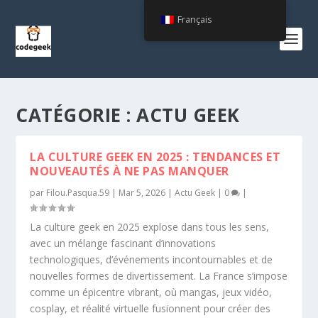
Français
CATÉGORIE :
ACTU GEEK
LA CULTURE GEEK EN 2025 : TENDANCES ET
NOUVEAUTÉS À NE PAS MANQUER
par
Filou.Pasqua.59
|
Mar 5, 2026
|
Actu Geek
|
0
|
La culture geek en 2025 explose dans tous les sens,
avec un mélange fascinant d’innovations
technologiques, d’événements incontournables et de
nouvelles formes de divertissement. La France s’impose
comme un épicentre vibrant, où mangas, jeux vidéo,
cosplay, et réalité virtuelle fusionnent pour créer des