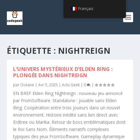
Français
ÉTIQUETTE :
NIGHTREIGN
L’UNIVERS MYSTÉRIEUX D’ELDEN RING :
PLONGÉE DANS NIGHTREIGN
par
Oceane
|
Avr 5, 2025
|
Actu Geek
|
0
|
EN BREF Elden Ring Nightreign : nouveau jeu annoncé
par FromSoftware. Standalone : jouable sans Elden
Ring. Coopération entre trois joueurs dans un nouvel
environnement. Histoire inédite sans lien direct avec
Erdtree ou Marika. Retour de boss emblématiques dont
le Roi Sans Nom. Éléments narratifs complexes
typiques des jeux FromSoftware. Gameplay dynamique